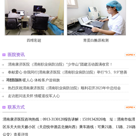
四维彩超
胃蛋白酶原检测
医院资讯
渭南康济医院（渭南职业病防治院）“少华山”团建活动圆满收官！
奉献爱心 你我同行|渭南康济医院（渭南职业病防治院）举行“9.5、9.9”慈善
募捐活动
优质服务暖人心 体检客户送锦旗
热烈庆祝渭南康济医院（渭南职业病防治院）顺利召开2023年中总结会
走访慰问送关怀 情暖退役军人心
联系方式
渭南康济医院咨询热线：0913-3130120报告讲解：15191342826地 址：渭南市临渭
区乐天大街天籁小区（天启悦华酒店北侧向西）乘车路线：可乘21路、13路、216路
公交
》查看详情