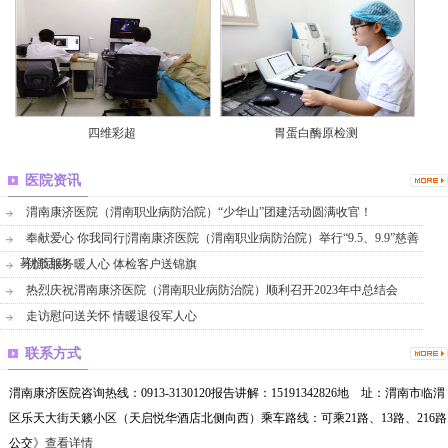
四维彩超
胃蛋白酶原检测
医院资讯
渭南康济医院（渭南职业病防治院）“少华山”团建活动圆满收官！
奉献爱心 你我同行|渭南康济医院（渭南职业病防治院）举行“9.5、9.9”慈善
募捐活动
优质服务暖人心 体检客户送锦旗
热烈庆祝渭南康济医院（渭南职业病防治院）顺利召开2023年中总结会
走访慰问送关怀 情暖退役军人心
联系方式
渭南康济医院咨询热线：0913-3130120报告讲解：15191342826地 址：渭南市临渭
区乐天大街天籁小区（天启悦华酒店北侧向西）乘车路线：可乘21路、13路、216路
公交
》查看详情