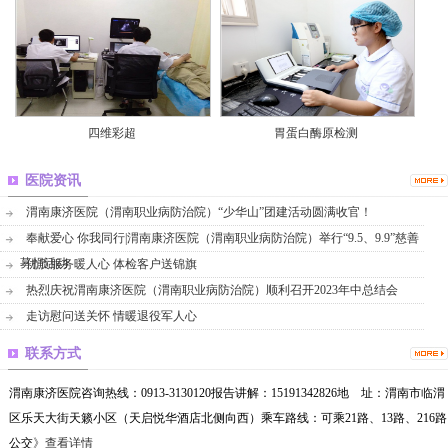
四维彩超
胃蛋白酶原检测
医院资讯
渭南康济医院（渭南职业病防治院）“少华山”团建活动圆满收官！
奉献爱心 你我同行|渭南康济医院（渭南职业病防治院）举行“9.5、9.9”慈善
募捐活动
优质服务暖人心 体检客户送锦旗
热烈庆祝渭南康济医院（渭南职业病防治院）顺利召开2023年中总结会
走访慰问送关怀 情暖退役军人心
联系方式
渭南康济医院咨询热线：0913-3130120报告讲解：15191342826地 址：渭南市临渭
区乐天大街天籁小区（天启悦华酒店北侧向西）乘车路线：可乘21路、13路、216路
公交
》查看详情