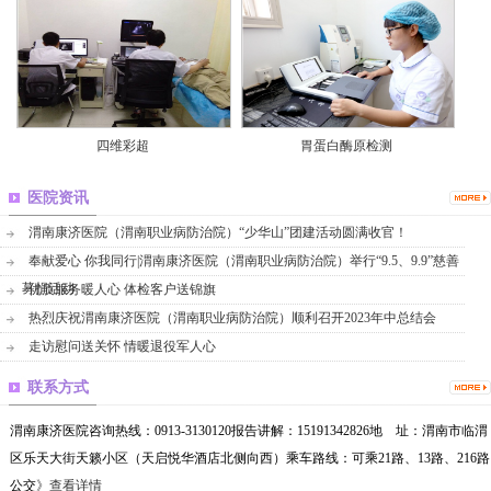
四维彩超
胃蛋白酶原检测
医院资讯
渭南康济医院（渭南职业病防治院）“少华山”团建活动圆满收官！
奉献爱心 你我同行|渭南康济医院（渭南职业病防治院）举行“9.5、9.9”慈善
募捐活动
优质服务暖人心 体检客户送锦旗
热烈庆祝渭南康济医院（渭南职业病防治院）顺利召开2023年中总结会
走访慰问送关怀 情暖退役军人心
联系方式
渭南康济医院咨询热线：0913-3130120报告讲解：15191342826地 址：渭南市临渭
区乐天大街天籁小区（天启悦华酒店北侧向西）乘车路线：可乘21路、13路、216路
公交
》查看详情